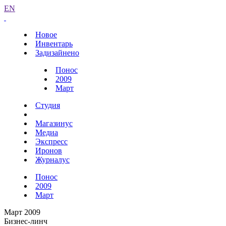
EN
Новое
Инвентарь
Задизайнено
Понос
2009
Март
Студия
Магазинус
Медиа
Экспресс
Иронов
Журналус
Понос
2009
Март
Март 2009
Бизнес-линч