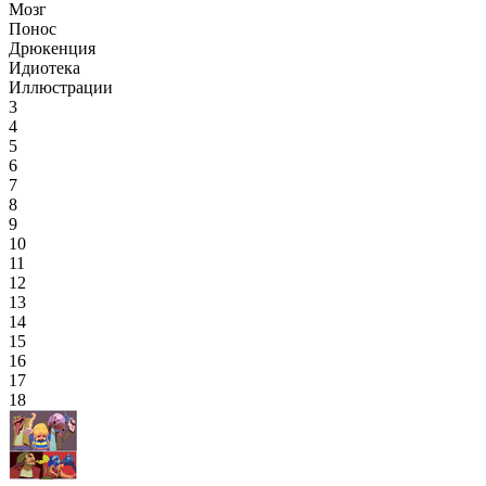
Мозг
Понос
Дрюкенция
Идиотека
Иллюстрации
3
4
5
6
7
8
9
10
11
12
13
14
15
16
17
18