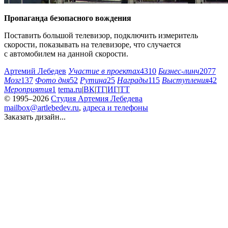
Пропаганда безопасного вождения
Поставить большой телевизор, подключить измеритель
скорости, показывать на телевизоре, что случается
с автомобилем на данной скорости.
Артемий Лебедев
Участие в проектах
4310
Бизнес-линч
2077
Мозг
137
Фото дня
52
Рутина
25
Награды
115
Выступления
42
Мероприятия
1
tema.ru
|
ВК
|
ТГ
|
ИГ
|
ТТ
© 1995–2026
Студия Артемия Лебедева
mailbox@artlebedev.ru
,
адреса и телефоны
Заказать дизайн...