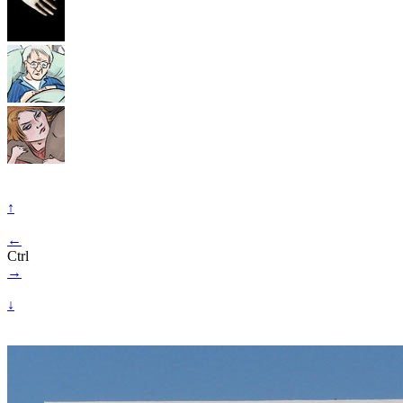
↑
←
Ctrl
→
↓