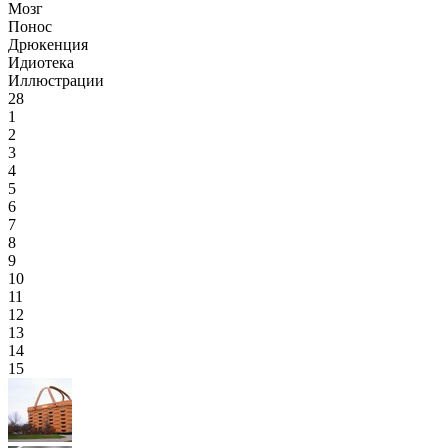
Мозг
Понос
Дрюкенция
Идиотека
Иллюстрации
28
1
2
3
4
5
6
7
8
9
10
11
12
13
14
15