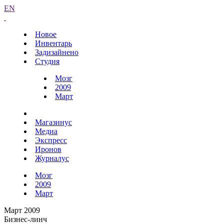
EN
Новое
Инвентарь
Задизайнено
Студия
Мозг
2009
Март
Магазинус
Медиа
Экспресс
Иронов
Журналус
Мозг
2009
Март
Март 2009
Бизнес-линч