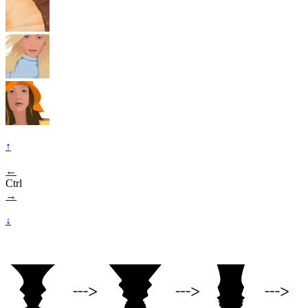
↑
←
Ctrl
→
↓