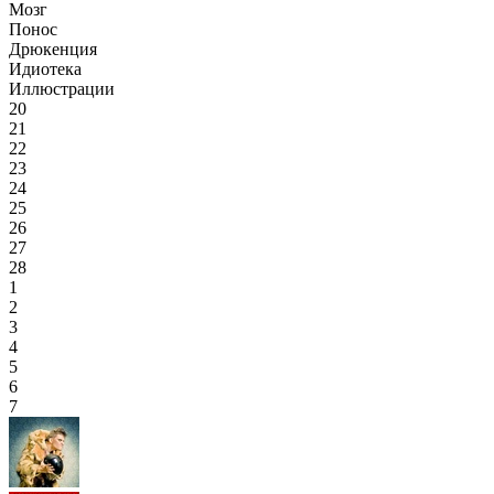
Мозг
Понос
Дрюкенция
Идиотека
Иллюстрации
20
21
22
23
24
25
26
27
28
1
2
3
4
5
6
7