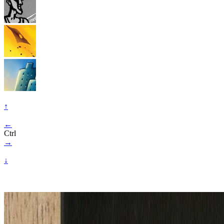
↑
←
Ctrl
→
↓