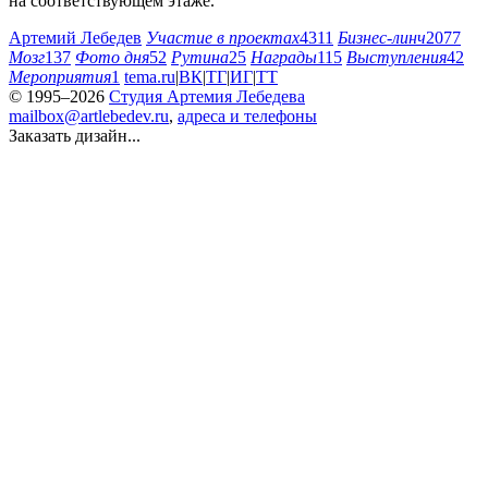
на соответствующем этаже.
Артемий Лебедев
Участие в проектах
4311
Бизнес-линч
2077
Мозг
137
Фото дня
52
Рутина
25
Награды
115
Выступления
42
Мероприятия
1
tema.ru
|
ВК
|
ТГ
|
ИГ
|
ТТ
© 1995–2026
Студия Артемия Лебедева
mailbox@artlebedev.ru
,
адреса и телефоны
Заказать дизайн...