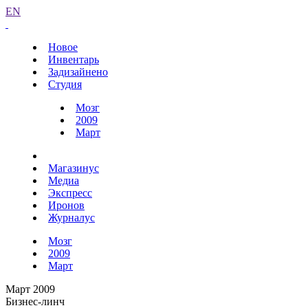
EN
Новое
Инвентарь
Задизайнено
Студия
Мозг
2009
Март
Магазинус
Медиа
Экспресс
Иронов
Журналус
Мозг
2009
Март
Март 2009
Бизнес-линч