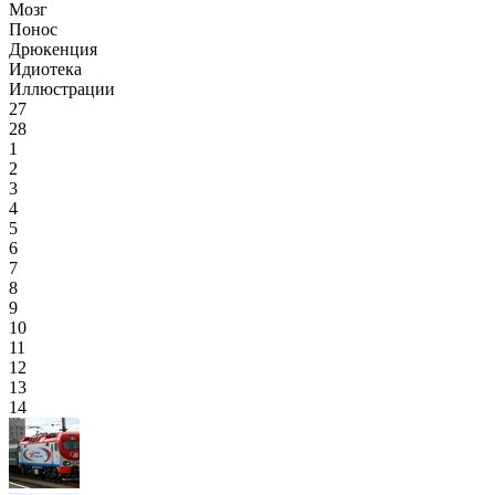
Мозг
Понос
Дрюкенция
Идиотека
Иллюстрации
27
28
1
2
3
4
5
6
7
8
9
10
11
12
13
14