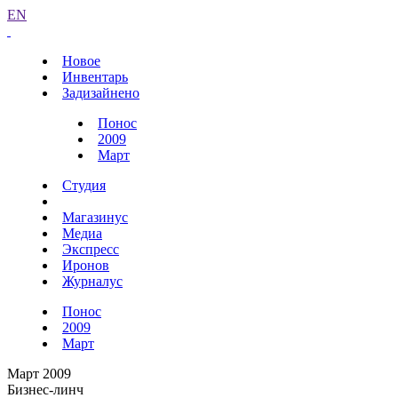
EN
Новое
Инвентарь
Задизайнено
Понос
2009
Март
Студия
Магазинус
Медиа
Экспресс
Иронов
Журналус
Понос
2009
Март
Март 2009
Бизнес-линч