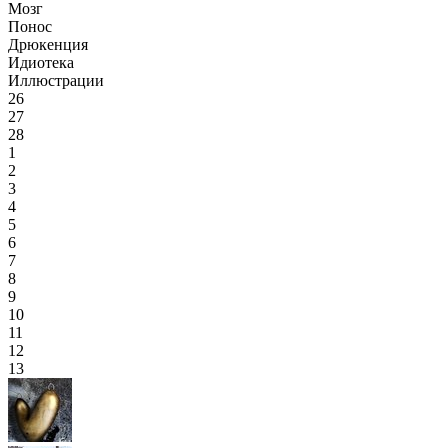
Мозг
Понос
Дрюкенция
Идиотека
Иллюстрации
26
27
28
1
2
3
4
5
6
7
8
9
10
11
12
13