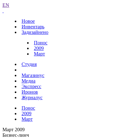
EN
Новое
Инвентарь
Задизайнено
Понос
2009
Март
Студия
Магазинус
Медиа
Экспресс
Иронов
Журналус
Понос
2009
Март
Март 2009
Бизнес-линч