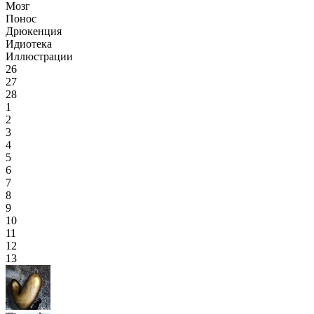
Мозг
Понос
Дрюкенция
Идиотека
Иллюстрации
26
27
28
1
2
3
4
5
6
7
8
9
10
11
12
13