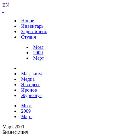
EN
Новое
Инвентарь
Задизайнено
Студия
Мозг
2009
Март
Магазинус
Медиа
Экспресс
Иронов
Журналус
Мозг
2009
Март
Март 2009
Бизнес-линч