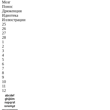
Мозг
Понос
Дрюкенция
Идиотека
Иллюстрации
25
26
27
28
1
2
3
4
5
6
7
8
9
10
11
12