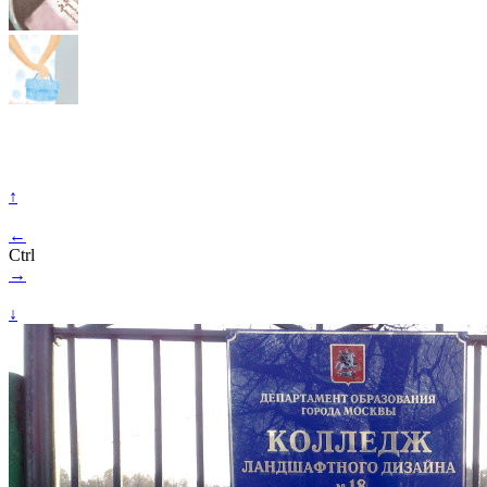
↑
←
Ctrl
→
↓