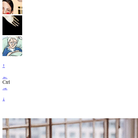
↑
←
Ctrl
→
↓