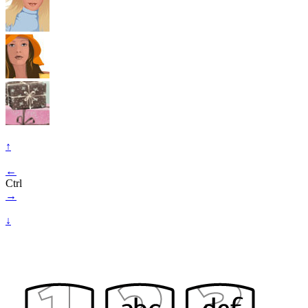
↑
←
Ctrl
→
↓