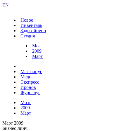
EN
Новое
Инвентарь
Задизайнено
Студия
Мозг
2009
Март
Магазинус
Медиа
Экспресс
Иронов
Журналус
Мозг
2009
Март
Март 2009
Бизнес-линч