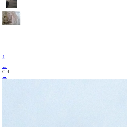
↑
←
Ctrl
→