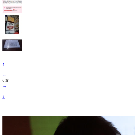
↑
←
Ctrl
→
↓