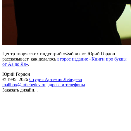
Центр творческих индустрий «Фабрика»: Юрий Гордон
рассказывает, как делалось
второе издание «Книги про буквы
от Аа до Яя»
.
Юрий Гордон
© 1995–2026
Студия Артемия Лебедева
mailbox@artlebedev.ru
,
адреса и телефоны
Заказать дизайн...