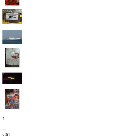
↑
←
Ctrl