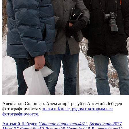
Александр Солонько, Александр Трегуб и Артемий Лебедев
фотографируются у
знака в Киеве, рядом с которым все
фотографируются
.
Артемий Лебедев
Участие в проектах
4311
Бизнес-линч
2077
Мозг
137
Фото дня
52
Рутина
25
Награды
115
Выступления
42