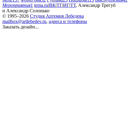
Мероприятия
1
tema.ru
|
ВК
|
ТГ
|
ИГ
|
ТТ
,
Александр Трегуб
и
Александр Солонько
© 1995–2026
Студия Артемия Лебедева
mailbox@artlebedev.ru
,
адреса и телефоны
Заказать дизайн...