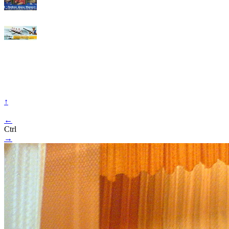
↑
←
Ctrl
→