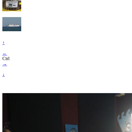
↑
←
Ctrl
→
↓