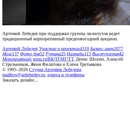
Артемий Лебедев при поддержке группы лилипутов ведет
традиционный корпоративный предновогодний аукцион.
Артемий Лебедев
Участие в проектах
4310
Бизнес-линч
2077
Мозг
137
Фото дня
52
Рутина
25
Награды
115
Выступления
42
Мероприятия
1
tema.ru
|
ВК
|
ТГ
|
ИГ
|
ТТ
,
Денис Шохин
,
Алексей
Стрельников
,
Женя Филатова
и
Елена Третьякова
© 1995–2026
Студия Артемия Лебедева
mailbox@artlebedev.ru
,
адреса и телефоны
Заказать дизайн...