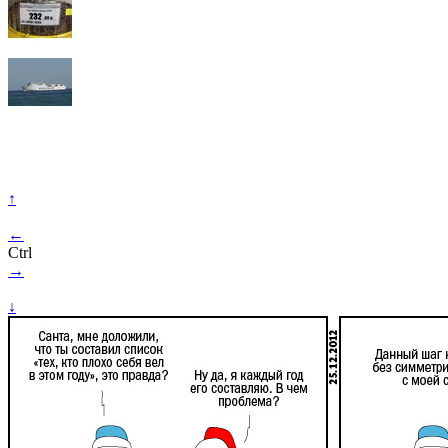
↑
←
Ctrl
→
↓