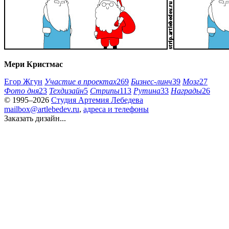
Мери Кристмас
Егор Жгун
Участие в проектах
269
Бизнес-линч
39
Мозг
27
Фото дня
23
Техдизайн
5
Стрипы
113
Рутина
33
Награды
26
© 1995–2026
Студия Артемия Лебедева
mailbox@artlebedev.ru
,
адреса и телефоны
Заказать дизайн...