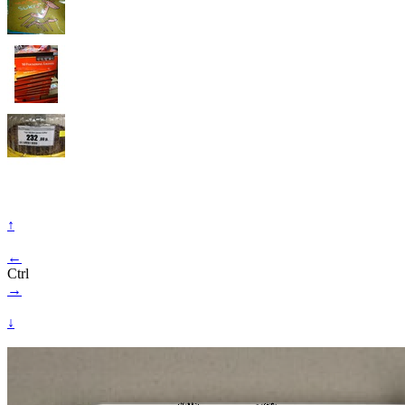
↑
←
Ctrl
→
↓