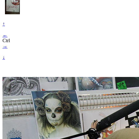
↑
←
Ctrl
→
↓