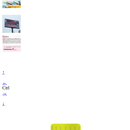
↑
←
Ctrl
→
↓