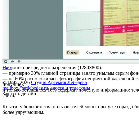
На мониторе среднего разрешения (1280×800):
сайт
— примерно 30% главной страницы занято унылым серым фон
— на 60% расположилась фотография неприятной кафельной сте
© 1995–2026
Студия Артемия Лебедева
получше);
mailbox@artlebedev.ru
,
адреса и телефоны
и только оставшиеся 10% содержат полезную информацию: тел
Заказать дизайн...
сайта.
Кстати, у большинства пользователей мониторы уже гораздо бо
более удручающим.