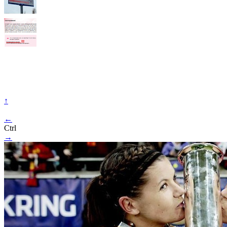
↑
←
Ctrl
→