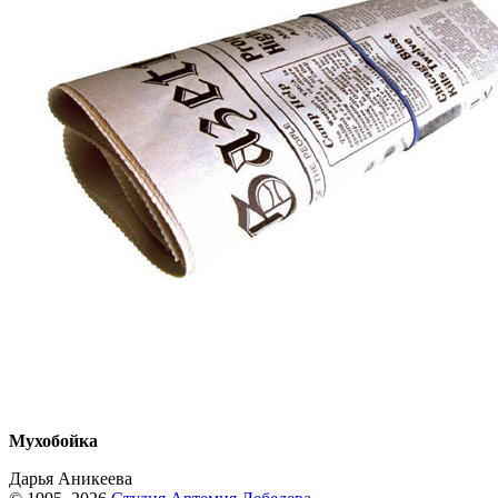
Мухобойка
Дарья Аникеева