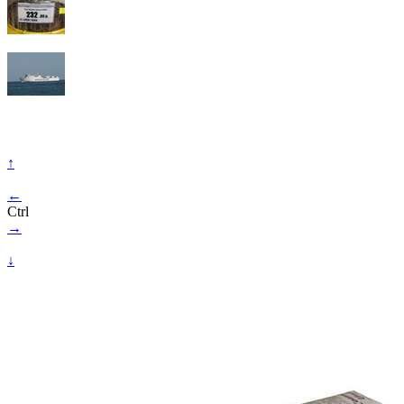
↑
←
Ctrl
→
↓