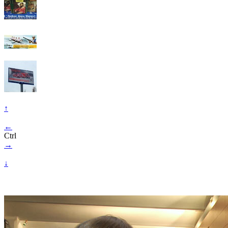
↑
←
Ctrl
→
↓