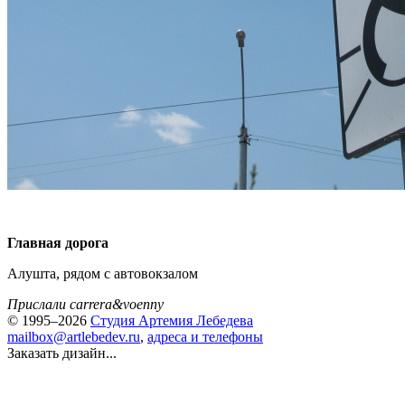
Главная дорога
Алушта, рядом с автовокзалом
Прислали carrera&voenny
© 1995–2026
Студия Артемия Лебедева
mailbox@artlebedev.ru
,
адреса и телефоны
Заказать дизайн...