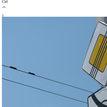
Ctrl
→
↓