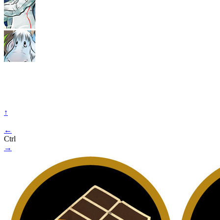
↑
←
Ctrl
→