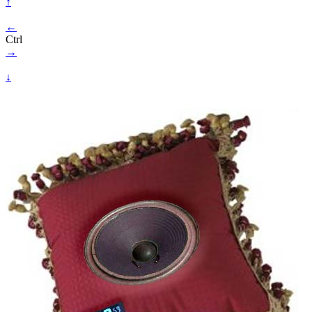
↑
←
Ctrl
→
↓