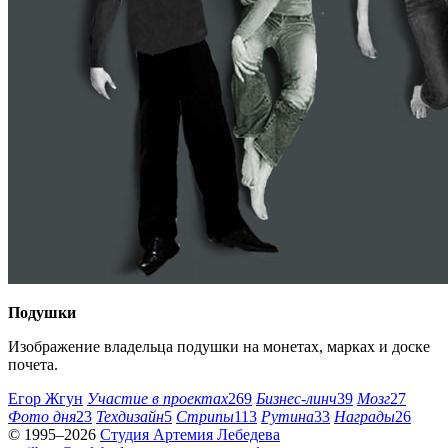
Подушки
Изображение владельца подушки на монетах, марках и доске
почета.
Егор Жгун
Участие в проектах
269
Бизнес-линч
39
Мозг
27
Фото дня
23
Техдизайн
5
Стрипы
113
Рутина
33
Награды
26
© 1995–2026
Студия Артемия Лебедева