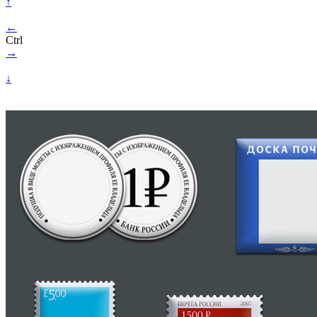
↑
←
Ctrl
→
↓