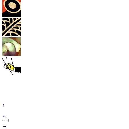
↑
←
Ctrl
→