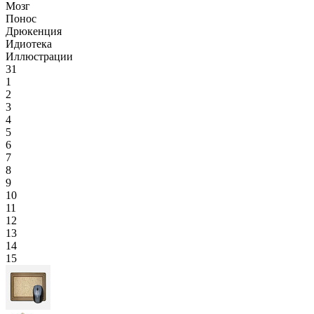
Мозг
Понос
Дрюкенция
Идиотека
Иллюстрации
31
1
2
3
4
5
6
7
8
9
10
11
12
13
14
15