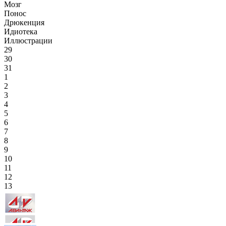
Мозг
Понос
Дрюкенция
Идиотека
Иллюстрации
29
30
31
1
2
3
4
5
6
7
8
9
10
11
12
13