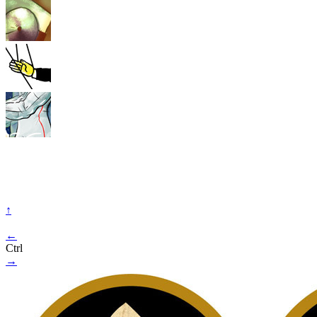
↑
←
Ctrl
→