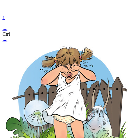
↑
←
Ctrl
→