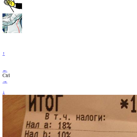
↑
←
Ctrl
→
↓