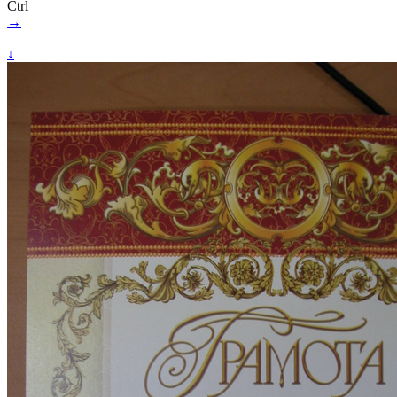
Ctrl
→
↓