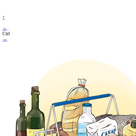
↑
←
Ctrl
→