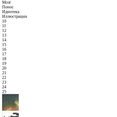
Мозг
Понос
Идиотека
Иллюстрации
10
11
12
13
14
15
16
17
18
19
20
21
22
23
24
25