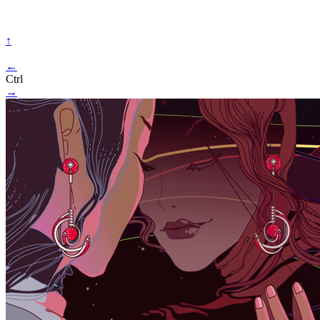
↑
←
Ctrl
→