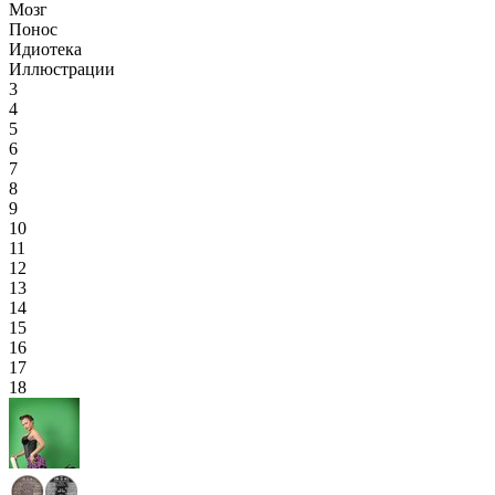
Мозг
Понос
Идиотека
Иллюстрации
3
4
5
6
7
8
9
10
11
12
13
14
15
16
17
18