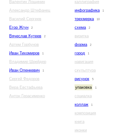
Валентин Лощинин
каллиграфия
Александр Штефанец
инфографика
1
Василий Сергеев
трехмерка
10
Егор Жгун
схема
2
2
Вячеслав Кутеев
визитка
2
Артем Горбунов
форма
2
Иван Тихомиров
город
1
1
Владимир Шрейдер
навигация
Иван Оленкевич
скульптура
1
Сергей Федоров
рисунок
5
Вера Евстафьева
упаковка
1
Антон Герасименко
социалка
коллаж
1
композиция
книга
иконки