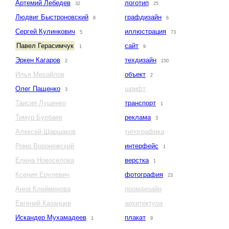
Артемий Лебедев
логотип
32
25
Людвиг Быстроновский
графдизайн
8
6
Сергей Кулинкович
иллюстрация
5
73
Павел Герасимчук
сайт
1
9
Эркен Кагаров
техдизайн
2
150
Илья Михайлов
объект
2
Олег Пащенко
шрифт
3
Таисия Лушенко
транспорт
1
Тимур Бурбаев
реклама
3
Алексей Шаршаков
типографика
Рома Воронежский
интерфейс
1
Елена Новоселова
верстка
1
Ксения Ерулевич
фотография
23
Анна Клейменова
промдизайн
Евгений Казанцев
архитектура
Искандер Мухамадеев
плакат
1
9