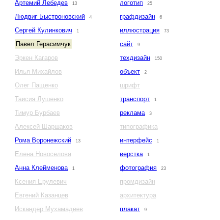
Артемий Лебедев
логотип
13
25
Людвиг Быстроновский
графдизайн
4
6
Сергей Кулинкович
иллюстрация
1
73
Павел Герасимчук
сайт
9
Эркен Кагаров
техдизайн
150
Илья Михайлов
объект
2
Олег Пащенко
шрифт
Таисия Лушенко
транспорт
1
Тимур Бурбаев
реклама
3
Алексей Шаршаков
типографика
Рома Воронежский
интерфейс
13
1
Елена Новоселова
верстка
1
Анна Клейменова
фотография
1
23
Ксения Ерулевич
промдизайн
Евгений Казанцев
архитектура
Искандер Мухамадеев
плакат
9