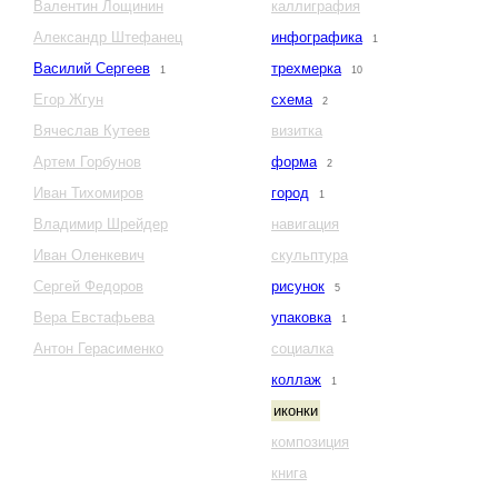
Валентин Лощинин
каллиграфия
Александр Штефанец
инфографика
1
Василий Сергеев
трехмерка
1
10
Егор Жгун
схема
2
Вячеслав Кутеев
визитка
Артем Горбунов
форма
2
Иван Тихомиров
город
1
Владимир Шрейдер
навигация
Иван Оленкевич
скульптура
Сергей Федоров
рисунок
5
Вера Евстафьева
упаковка
1
Антон Герасименко
социалка
коллаж
1
иконки
композиция
книга