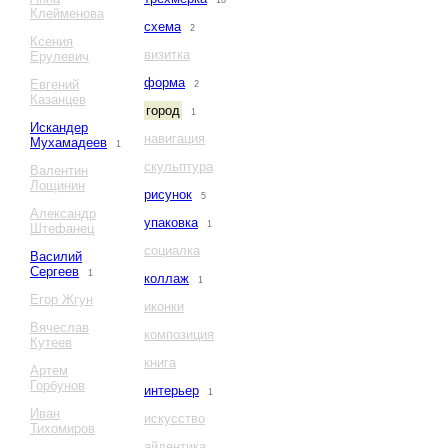
10
Клейменова
схема
2
Ксения
визитка
Ерулевич
форма
Евгений
2
Казанцев
город
1
Искандер
навигация
Мухамадеев
1
скульптура
Валентин
Лощинин
рисунок
5
Александр
упаковка
1
Штефанец
социалка
Василий
Сергеев
1
коллаж
1
Егор Жгун
иконки
Вячеслав
композиция
Кутеев
книга
Артем
Горбунов
интерьер
1
Иван
искусство
Тихомиров
айдентика