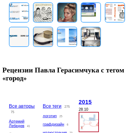
Рецензии Павла Герасимчука с тегом
«город»
2015
Все авторы
Все теги
275
28.10
75
логотип
25
Артемий
графдизайн
6
Лебедев
41
иллюстрация