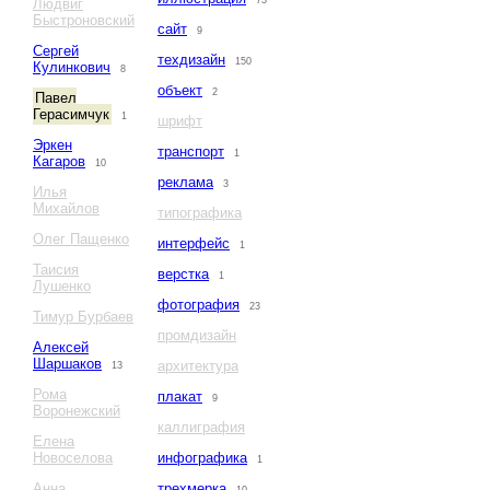
73
Людвиг
Быстроновский
сайт
9
Сергей
техдизайн
150
Кулинкович
8
объект
2
Павел
Герасимчук
1
шрифт
Эркен
транспорт
1
Кагаров
10
реклама
3
Илья
Михайлов
типографика
Олег Пащенко
интерфейс
1
Таисия
верстка
1
Лушенко
фотография
23
Тимур Бурбаев
промдизайн
Алексей
Шаршаков
архитектура
13
Рома
плакат
9
Воронежский
каллиграфия
Елена
Новоселова
инфографика
1
Анна
трехмерка