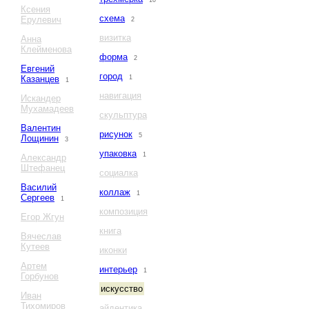
10
Ксения
схема
Ерулевич
2
визитка
Анна
Клейменова
форма
2
Евгений
город
Казанцев
1
1
навигация
Искандер
Мухамадеев
скульптура
Валентин
рисунок
5
Лощинин
3
упаковка
1
Александр
Штефанец
социалка
Василий
коллаж
1
Сергеев
1
композиция
Егор Жгун
книга
Вячеслав
Кутеев
иконки
Артем
интерьер
1
Горбунов
искусство
Иван
Тихомиров
айдентика