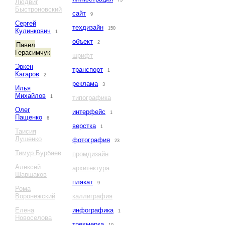
73
Людвиг
Быстроновский
сайт
9
Сергей
техдизайн
150
Кулинкович
1
объект
2
Павел
Герасимчук
шрифт
Эркен
транспорт
1
Кагаров
2
реклама
3
Илья
Михайлов
1
типографика
Олег
интерфейс
1
Пащенко
6
верстка
1
Таисия
Лушенко
фотография
23
Тимур Бурбаев
промдизайн
Алексей
архитектура
Шаршаков
плакат
9
Рома
Воронежский
каллиграфия
Елена
инфографика
1
Новоселова
трехмерка