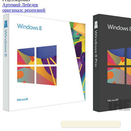
Артемий Лебедев
оригинал
с рецензией