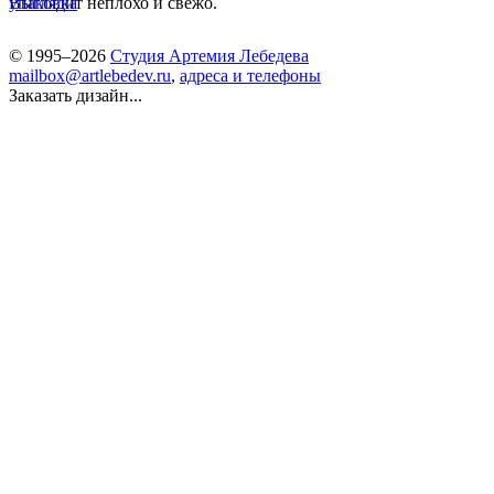
Выглядит неплохо и свежо.
упаковка
© 1995–2026
Студия Артемия Лебедева
mailbox@artlebedev.ru
,
адреса и телефоны
Заказать дизайн...