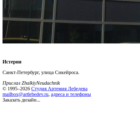
Истерия
Санкт-Петербург, улица Сикейроса.
Прислал ZhalkiyNeudachnik
© 1995–2026
Студия Артемия Лебедева
mailbox@artlebedev.ru
,
адреса и телефоны
Заказать дизайн...