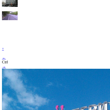
↑
←
Ctrl
→