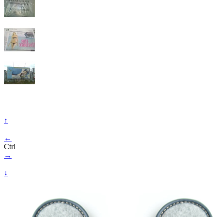
↑
←
Ctrl
→
↓