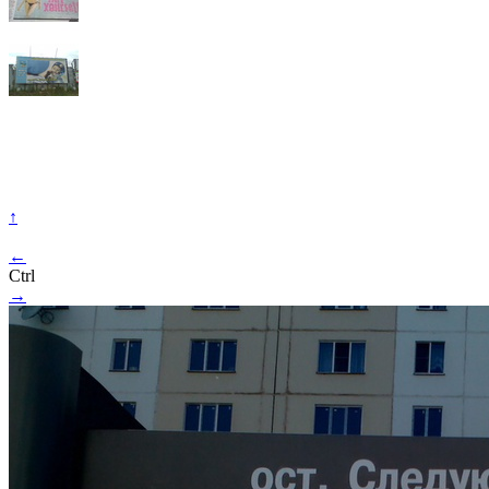
↑
←
Ctrl
→