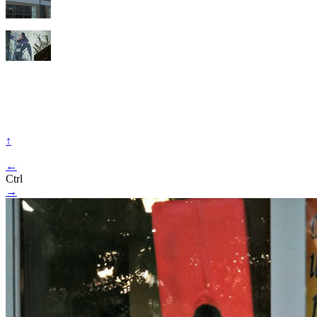
↑
←
Ctrl
→