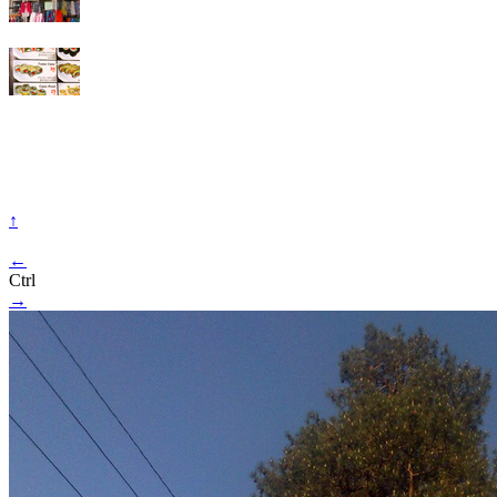
↑
←
Ctrl
→