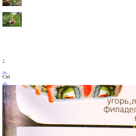
↑
←
Ctrl
→